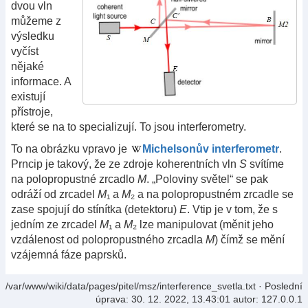
dvou vln
můžeme z
výsledku
vyčíst
nějaké
informace. A
existují
přístroje,
které se na to specializují. To jsou interferometry.
To na obrázku vpravo je
Michelsonův interferometr
.
Prncip je takový, že ze zdroje koherentních vln
S
svítíme
na polopropustné zrcadlo
M
. „Poloviny světel“ se pak
odráží od zrcadel
M
₁ a
M
₂ a na polopropustném zrcadle se
zase spojují do stínítka (detektoru)
E
. Vtip je v tom, že s
jedním ze zrcadel
M
₁ a
M
₂ lze manipulovat (měnit jeho
vzdálenost od polopropustného zrcadla
M
) čímž se mění
vzájemná fáze paprsků.
/var/www/wiki/data/pages/pitel/msz/interference_svetla.txt
· Poslední
úprava:
30. 12. 2022, 13.43:01
autor:
127.0.0.1