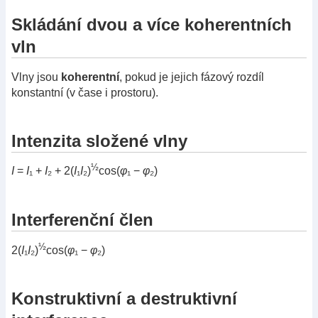
Skládání dvou a více koherentních
vln
Vlny jsou
koherentní
, pokud je jejich fázový rozdíl
konstantní (v čase i prostoru).
Intenzita složené vlny
½
I
=
I
₁ +
I
₂ + 2(
I
₁
I
₂)
cos(
φ
₁ −
φ
₂)
Interferenční člen
½
2(
I
₁
I
₂)
cos(
φ
₁ −
φ
₂)
Konstruktivní a destruktivní