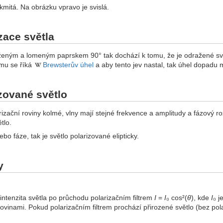
kmitá. Na obrázku vpravo je svislá.
zace světla
ženým a lomeným paprskem 90° tak dochází k tomu, že je odražené svět
omu se říká
Brewsterův úhel
a aby tento jev nastal, tak úhel dopadu 
izované světlo
izační roviny kolmé, vlny mají stejné frekvence a amplitudy a fázový ro
tlo.
bo fáze, tak je světlo polarizované elipticky.
y
 intenzita světla po průchodu polarizačním filtrem
I
=
I
₀ cos²(
θ
), kde
I
₀ j
ovinami. Pokud polarizačním filtrem prochází přirozené světlo (bez pola