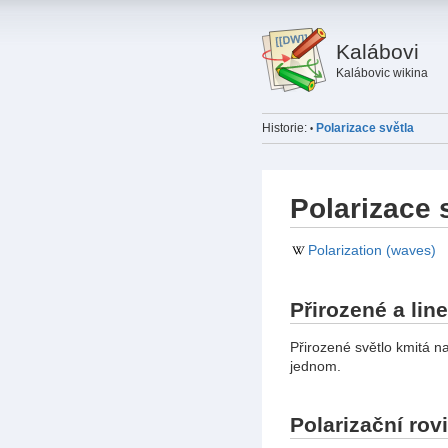
Kalábovi
Kalábovic wikina
Historie:
Polarizace světla
•
Polarizace 
Polarization (waves)
Přirozené a lin
Přirozené světlo kmitá n
jednom.
Polarizační rov