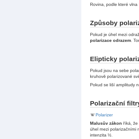
Rovina, podle které vlna 
Způsoby polari
Pokud je úhel mezi odra
polarizace odrazem
. T
Elipticky polar
Pokud jsou na sebe polar
kruhově polarizované svě
Pokud se liší amplitudy ne
Polarizační filtr
Polarizer
Malusův zákon
říká, že
úhel mezi polarizačními r
intenzita ½.