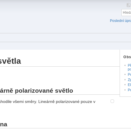
Poslední úpr
Ob
světla
P
p
P
Z
El
eárně polarizované světlo
Po
ahodile všemi směry. Lineárně polarizované pouze v
ina