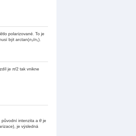
lo polarizované. To je
musí být arctan(
n
₂/
n
₁).
zdíl je
π
/2 tak vnikne
e původní intenzita a
θ
je
rizace), je výsledná