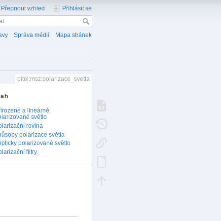
Přepnout vzhled
Přihlásit se
avy
Správa médií
Mapa stránek
pitel:msz:polarizace_svetla
sah
řirozené a lineárně
olarizované světlo
olarizační rovina
působy polarizace světla
ipticky polarizované světlo
larizační filtry