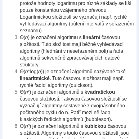
protože hodnoty logaritmu pro různé základy se liší
pouze konstantou vzájemného převodu.
Logaritmickou složitostí se vyznačují např. rychlé
vyhledávací algoritmy (půlení intervalů v seřazeném
seznamu).
Θ(
n
) je označení algoritmů s
lineární
časovou
složitostí. Tuto složitost mají běžné vyhledávací
algoritmy (hlednání v neseřazeném poli) a řada
algoritmů sekvenčně zpracovávajících datové
struktury.
Θ(
n
*log(
n
)) je označení algoritmů nazývané také
linearitmické
. Tuto časovou složitost mají např.
rychlé řadicí algoritmy (quicksort).
Θ(
n
²) je označení algoritmů s
kvadratickou
časovou složitostí. Takovou časovou složitostí se
vyznačují algoritmy sestavené z dvojnásobného
počítaného cyklu do n. Patří mezi ně řada
klasických řadicích algoritmů (bubblesort).
Θ(
n
³) je označení algoritmů s
kubickou
časovou
složitostí. Algoritmy s touto časovou složitostí jsou