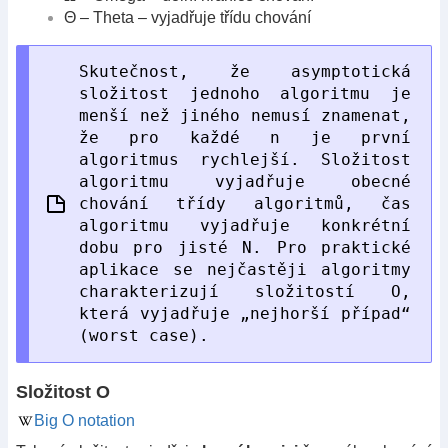
Θ – Theta – vyjadřuje třídu chování
Skutečnost, že asymptotická
složitost jednoho algoritmu je
menší než jiného nemusí znamenat,
že pro každé n je první
algoritmus rychlejší. Složitost
algoritmu vyjadřuje obecné
chování třídy algoritmů, čas
algoritmu vyjadřuje konkrétní
dobu pro jisté N. Pro praktické
aplikace se nejčastěji algoritmy
charakterizují složitostí O,
která vyjadřuje „nejhorší případ“
(worst case).
Složitost O
Big O notation