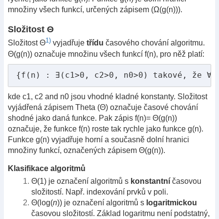
množiny všech funkcí, určených zápisem (Ω(g(n))).
Složitost Θ
1)
Složitost Θ
vyjadřuje
třídu
časového chování algoritmu.
Θ(g(n)) označuje množinu všech funkcí f(n), pro něž platí:
{f(n) : ∃(c1>0, c2>0, n0>0) takové, že ∀(
kde c1, c2 and n0 jsou vhodné kladné konstanty. Složitost
vyjádřená zápisem Theta (Θ) označuje časové chování
shodné jako daná funkce. Pak zápis f(n)= Θ(g(n))
označuje, že funkce f(n) roste tak rychle jako funkce g(n).
Funkce g(n) vyjadřuje horní a současně dolní hranici
množiny funkcí, označených zápisem Θ(g(n)).
Klasifikace algoritmů
Θ(1) je označení algoritmů s
konstantní
časovou
složitostí. Např. indexování prvků v poli.
Θ(log(
n
)) je označení algoritmů s
logaritmickou
časovou složitostí. Základ logaritmu není podstatný,